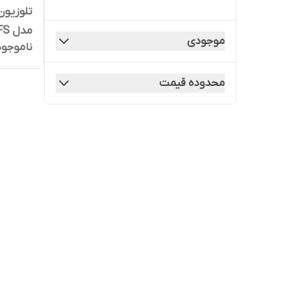
تلوزیو
مدل AT4320FS سایز 43 اینچ
موجودی
ناموجود
محدوده قیمت