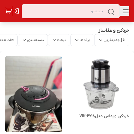
خردکن و غذاساز
جدیدترین
برندها
قیمت
دسته‌بندی
فقط محص
خردکن ویداس مدلVIR-3218