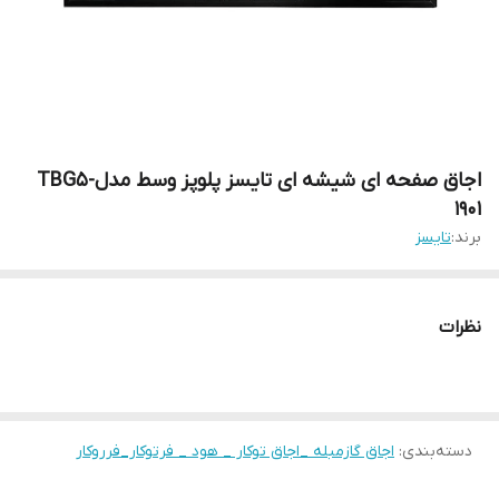
اجاق صفحه ای شیشه ای تایسز پلوپز وسط مدلTBG5-
1901
برند:
تایسز
نظرات
دسته‌بندی
:
اجاق گازمبله _اجاق توکار _ هود _ فرتوکار_فرروکار