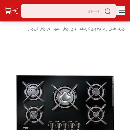
لوازم خانگی رادنام
/
اجاق گازمبله _اجاق توکار _ هود _ فرتوکار_فرروکار