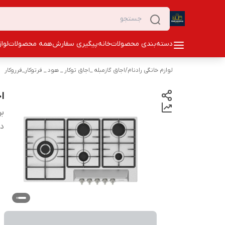
دسته‌بندی محصولات
خانه
پیگیری سفارش
همه محصولات
لوا
لوازم خانگی رادنام
/
اجاق گازمبله _اجاق توکار _ هود _ فرتوکار_فرروکار
اج
بر
دس