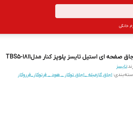
زم خانگی
اق صفحه ای استیل تایسز پلوپز کنار مدلTBS5-1811
ند:
تایسز
ته‌بندی
:
اجاق گازمبله _اجاق توکار _ هود _ فرتوکار_فرروکار