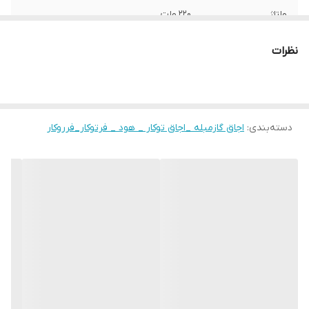
ولتاژ
220 ولت
مشعل کوچک
1.5 کیلو وات
نظرات
مشعل متوسط1
1.5 کیلو وات
مشعل متوسط 2
1.7 کیلو وات
دسته‌بندی
:
اجاق گازمبله _اجاق توکار _ هود _ فرتوکار_فرروکار
مشعل بزرگ
3 کیلو وات
مشعل پلوپز
3.8 کیلو وات
حداکثر قدرت
11.7 کیلو وات