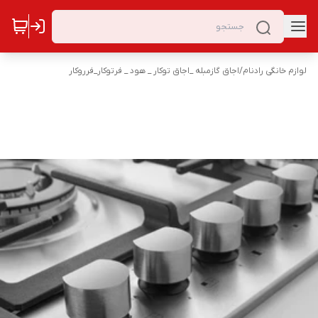
لوازم خانگی رادنام
/
اجاق گازمبله _اجاق توکار _ هود _ فرتوکار_فرروکار