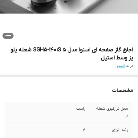
اجاق گاز صفحه ای اسنوا مدل SGH5-1401S ۵ شعله پلو
پز وسط استیل
برند:
اسنوا
مشخصات
محل قرارگیری شعله
راست
پز
رتبه انرژی
A