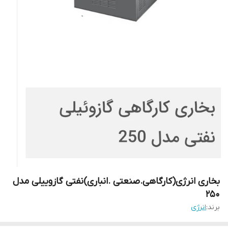
بخاری انرژی(کارگاهی.صنعتی .انباری)نفتی گازوییلی مدل
250
برند:
انرژی