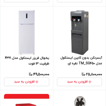
آبسردکن بدون کابین ایستکول
یخچال فریزر ایستکول مدل 4321
مدل TM_SG450 نقره ای
ظرفیت ۱۳ فوت
49,500,000
25,800,000
افزودن به سبد
افزودن به سبد