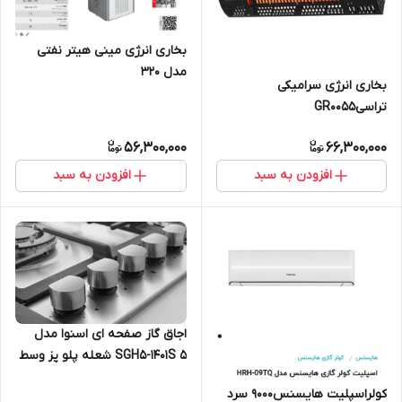
بخاری انرژی مینی هیتر نفتی
مدل 320
بخاری انرژی سرامیکی
تراسیGR0055
56,300,000
66,300,000
افزودن به سبد
افزودن به سبد
اجاق گاز صفحه ای اسنوا مدل
SGH5-1401S ۵ شعله پلو پز وسط
استیل
کولراسپلیت هایسنس9000 سرد