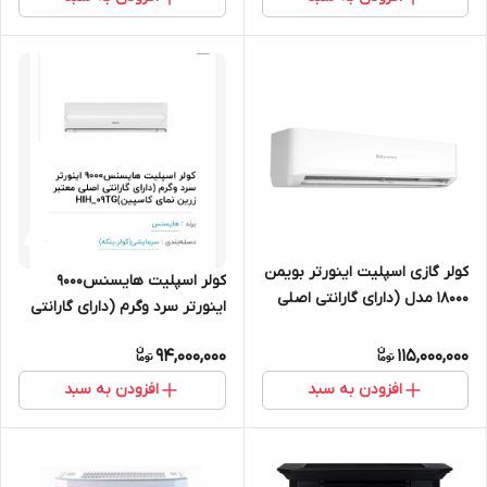
کولر گازی اسپلیت اینورتر بویمن
کولر اسپلیت هایسنس9000
18000 مدل (دارای گارانتی اصلی
اینورتر سرد وگرم (دارای گارانتی
معتبر زرین نمای کاسپین)BIH-
اصلی معتبر زرین نمای
18ER
94,000,000
115,000,000
کاسپین)HIH_09TG
افزودن به سبد
افزودن به سبد