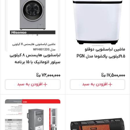
ماشین لباسشویی دوقلو
لباسشویی هایسنس 8 کیلویی
9.5کیلویی پاکشوما مدل PGN
سیلور اتوماتیک با 15 برنامه
9604
شستشو مدل 8012S
72,000,000
17,500,000
افزودن به سبد
افزودن به سبد