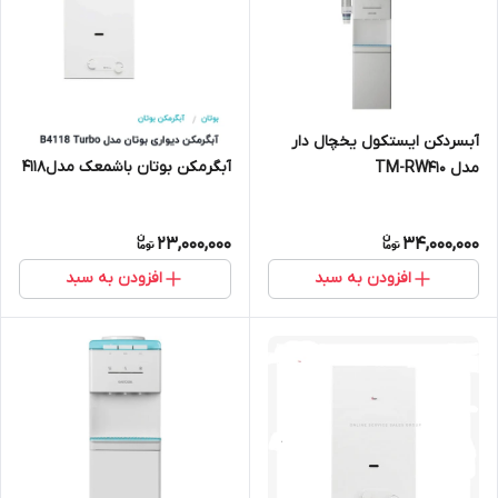
آبسردکن ایستکول یخچال دار
آبگرمکن بوتان باشمعک مدل4118
مدل TM-RW410
23,000,000
34,000,000
افزودن به سبد
افزودن به سبد