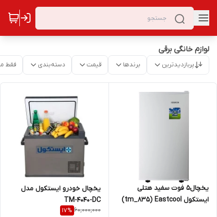
لوازم خانگی برقی
پربازدیدترین
برندها
قیمت
دسته‌بندی
فقط م
یخچال5 فوت سفید هتلی
یخچال خودرو ایستکول مدل
ایستکول tm_835) Eastcool)
TM-4040-DC
60,000,000
17
%