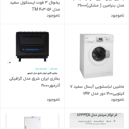
یخچال 3 فوت ایستکول سفید
مدل بنیامین ( مشکی)29000
مدل TM 403-56
ناموجود
ناموجود
بخاری ایران شرق مدل گرافیکی
آذرمهر21000
ماشین لباسشویی آبسال سفید 7
کیلویی1200 دور مدل 7412
ناموجود
ناموجود