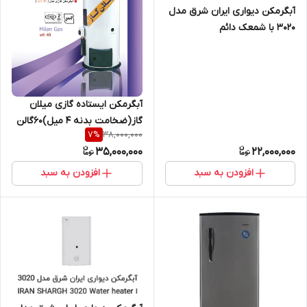
آبگرمکن دیواری ایران شرق مدل
3020 با شمعک دائم
آبگرمکن ایستاده گازی میلان
گاز(ضخامت بدنه 4 میل)60گالن
38,000,000
7
%
35,000,000
22,000,000
افزودن به سبد
افزودن به سبد