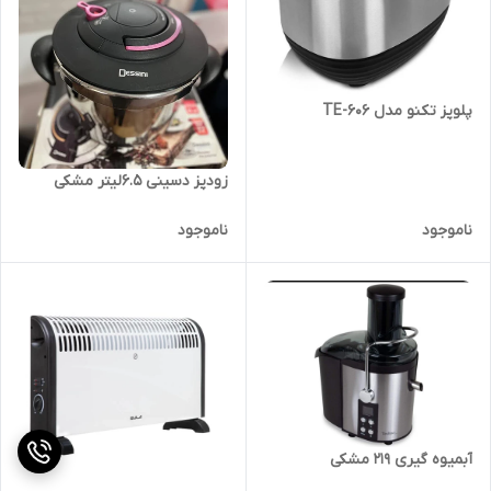
پلوپز تکنو مدل TE-606
زودپز دسینی 6.5لیتر مشکی
ناموجود
ناموجود
آبمیوه گیری 219 مشکی