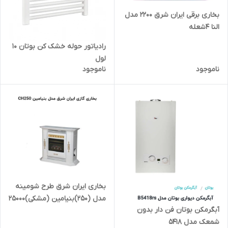
بخاری برقی ایران شرق 2200 مدل
النا 4شعله
رادیاتور حوله خشک کن بوتان 10
لول
ناموجود
ناموجود
بخاری ایران شرق طرح شومینه
مدل (250)بنیامین (مشکی)25000
آبگرمکن بوتان فن دار بدون
شمعک مدل 5418