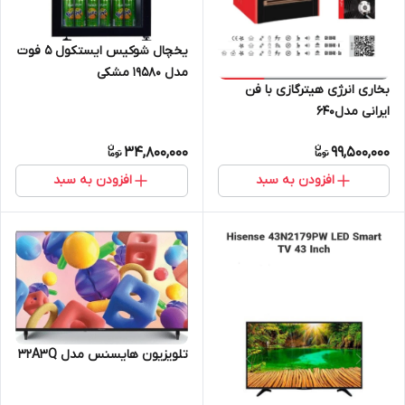
یخچال شوکیس ایستکول 5 فوت
مدل 19580 مشکی
بخاری انرژی هیترگازی با فن
ایرانی مدل640
34,800,000
99,500,000
افزودن به سبد
افزودن به سبد
تلویزیون هایسنس مدل 32A3Q