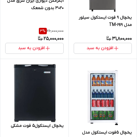
آبگرمکن دیواری ایران شرق مدل
3020 بدون شمعک
یخچال 9 فوت ایستکول سیلور
مدل TM-1919
26,000,000
3
%
25,000,000
31,800,000
افزودن به سبد
افزودن به سبد
یخچال ایستکول5 فوت مشکی
یخچال 5فوت ایستکول مدل