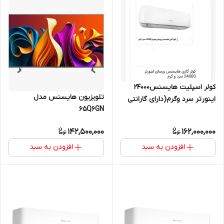
کولر اسپلیت هایسنس24000
تلویزیون هایسنس مدل
اینورتر سرد وگرم(دارای گارانتی
65Q6GN
اصلی معتبر زرین نمای
کاسپین)HIH_24TG
142,500,000
162,000,000
افزودن به سبد
افزودن به سبد