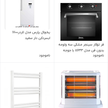
یخچال پارس مدل لاردر1700
ابسردکن دار سفید
فر توکار سینجر مشکی سه ولومه
بدون فن مدل 8633 با جوجه
ناموجود
ناموجود
گردان