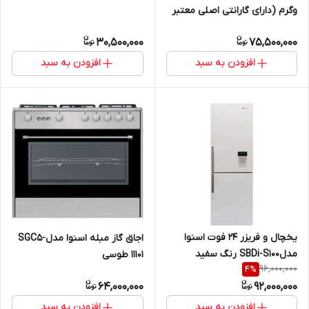
وگرم (دارای گارانتی اصلی معتبر
زرین نمای کاسپین)HRH-09TQ
30,500,000
75,500,000
افزودن به سبد
افزودن به سبد
یخچال و فریزر 24 فوت اسنوا
اجاق گاز مبله اسنوا مدلSGC5-
مدلSBDi-S100 رنگ سفید
11101 طوسی
96,000,000
4
%
64,000,000
92,000,000
افزودن به سبد
افزودن به سبد