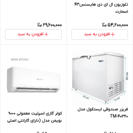
تلوزیون ال ای دی هایسنس43
اسمارت
29,600,000
54,200,000
افزودن به سبد
افزودن به سبد
فریزر صندوقی ایستکول مدل
کولر گازی اسپلیت معمولی 9000
TM-40320
بویمن مدل (دارای گارانتی اصلی
معتبر زرین نمای کاسپین)BRH-