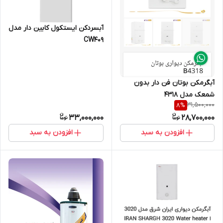
آبسردکن ایستکول کابین دار مدل
CW409
آبگرمکن بوتان فن دار بدون
شمعک مدل 4318
31,500,000
8
%
33,000,000
28,700,000
افزودن به سبد
افزودن به سبد