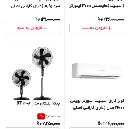
(اسپلیت)هایسنس30000 اینورتر
سرد وگرم (دارای گارانتی اصلی
سرد وگرم. HIH_30 ( دارای
معتبر زرین نمای کاسپین) HRH-
131,000,000
226,000,000
گارانتی اصلی معتبر زرین نمای
24TQ
کاسپین )
افزودن به سبد
افزودن به سبد
کولر گازی اسپلیت اینورتر بویمن
پنکه بلیتان مدل BT-1308
24000 مدل (دارای گارانتی اصلی
معتبر زرین نمای کاسپین)BIH-
7,500,000
3
%
24ER
7,250,000
134,000,000