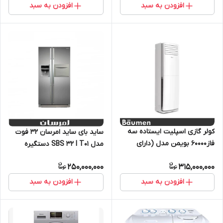
افزودن به سبد
افزودن به سبد
کولر گازی اسپلیت ایستاده سه
ساید بای ساید امرسان 32 فوت
فاز60000 بویمن مدل (دارای
مدل SBS 32 I T01 دستگيره
گارانتی اصلی معتبر زرین نمای
استيل
250,000,000
315,000,000
کاسپین)BFH-60FM
افزودن به سبد
افزودن به سبد