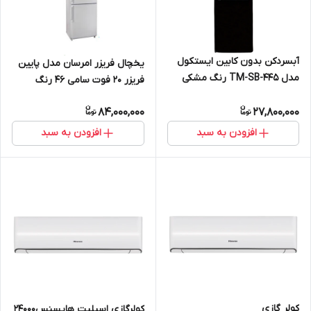
آبسردکن بدون کابین ایستکول
یخچال فریزر امرسان مدل پایین
مدل TM-SB-۴۴۵ رنگ مشکی
فریزر 20 فوت سامی 46 رنگ
سفید
84,000,000
27,800,000
افزودن به سبد
افزودن به سبد
کولر گازی
کولرگازی اسپلیت هایسنس24000