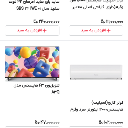
کولر اسپلیت هایسنس18000 سرد
ساید بای ساید امرسان 32 فوت
وگرم(دارای گارانتی اصلی معتبر
سفید مدل SBS 32 IWE 01
زرین نمای کاسپین) HRH-18TQ
240,000,000
111,000,000
افزودن به سبد
افزودن به سبد
تلویزیون 43 هایسنس مدل
A3Q
کولر گازی(اسپلیت)
هایسنس12000 اینورتر سرد وگرم
(دارای گارانتی اصلی معتبر زرین
47,000,000
102,000,000
نمای کاسپین)HIH_12TG