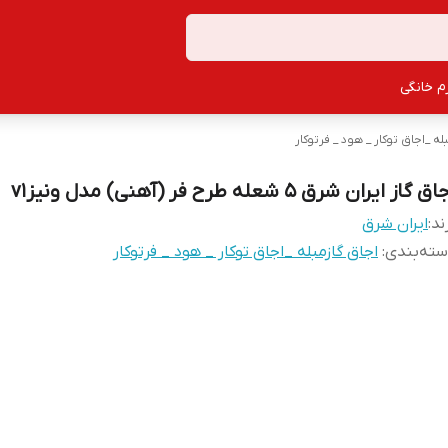
زم خانگی
له _اجاق توکار _ هود _ فرتوکار
ق گاز ایران شرق 5 شعله طرح فر (آهنی) مدل ونیزv1
ند:
ایران شرق
ته‌بندی
:
اجاق گازمبله _اجاق توکار _ هود _ فرتوکار