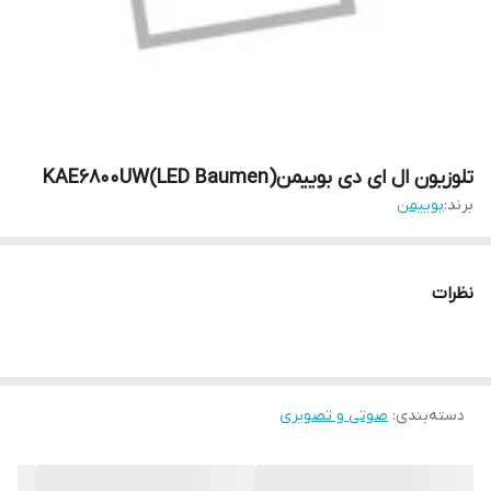
تلوزیون ال ای دی بوییمن(KAE6800UW(LED Baumen
برند:
بوییمن
نظرات
دسته‌بندی
:
صوتی و تصویری