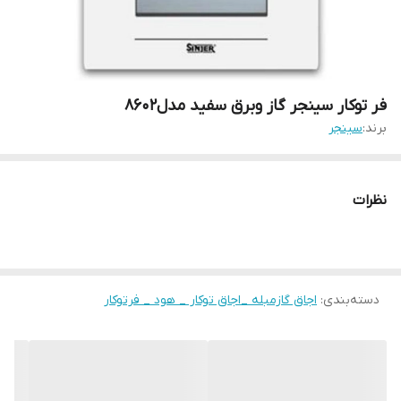
فر توکار سینجر گاز وبرق سفید مدل8602
برند:
سینجر
نظرات
دسته‌بندی
:
اجاق گازمبله _اجاق توکار _ هود _ فرتوکار