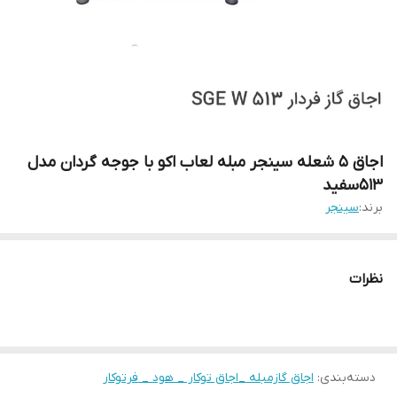
اجاق 5 شعله سینجر مبله لعاب اکو با جوجه گردان مدل
513سفید
برند:
سینجر
نظرات
دسته‌بندی
:
اجاق گازمبله _اجاق توکار _ هود _ فرتوکار