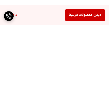
دیدن محصولات مرتبط
ناموجود
برگشت به بالا
۳۰ درصد هدیه هزینه
نمایندگی مستقیم برندهای
ارسال در استان مازندران
مطرح با گارانتی معتبر
وقیمت عالی