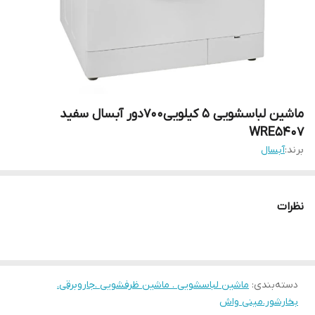
ماشین لباسشویی 5 کیلویی700دور آبسال سفید
WRE5407
برند:
آبسال
نظرات
دسته‌بندی
:
ماشین لباسشویی . ماشین ظرفشویی .جاروبرقی.
بخارشور.مینی واش