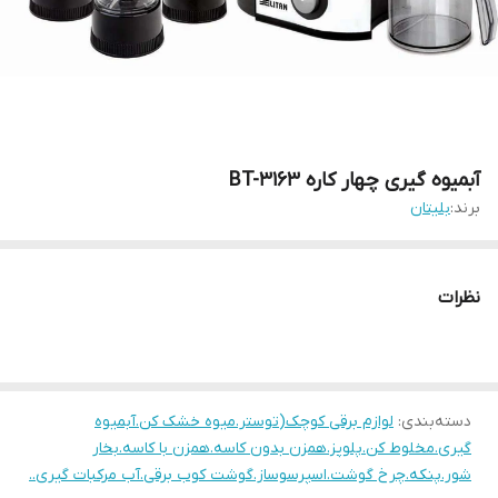
آبمیوه گیری چهار کاره BT-3163
برند:
بلیتان
نظرات
دسته‌بندی
:
لوازم برقی کوچک(توستر.میوه خشک کن.آبمیوه
گیری.مخلوط کن.پلوپز.همزن بدون کاسه.همزن با کاسه.بخار
شور.پنکه.چرخ گوشت.اسپرسوساز.گوشت کوب برقی.آب مرکبات گیری..