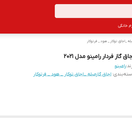
زم خانگی
له _اجاق توکار _ هود _ فرتوکار
اق گاز فردار رامینو مدل 2021
ند:
رامینو
ته‌بندی
:
اجاق گازمبله _اجاق توکار _ هود _ فرتوکار