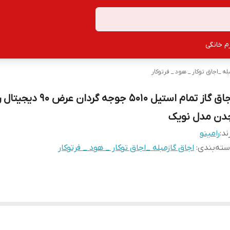
زم خانگی
له _اجاق توکار _ هود _ فرتوکار
اجاق گاز تمام استیل 5010 جوجه گردان عرض
دن مدل نویک
ند:
رامینو
ته‌بندی
:
اجاق گازمبله _اجاق توکار _ هود _ فرتوکار