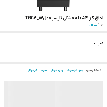
اجاق گاز 4شعله مشکی تایسز مدلTGC4_114
برند:
تایسز
نظرات
دسته‌بندی
:
اجاق گازمبله _اجاق توکار _ هود _ فرتوکار