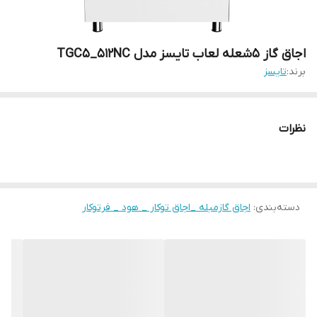
اجاق گاز 5شعله لعاب تایسز مدل TGC5_512NC
برند:
تایسز
نظرات
دسته‌بندی
:
اجاق گازمبله _اجاق توکار _ هود _ فرتوکار