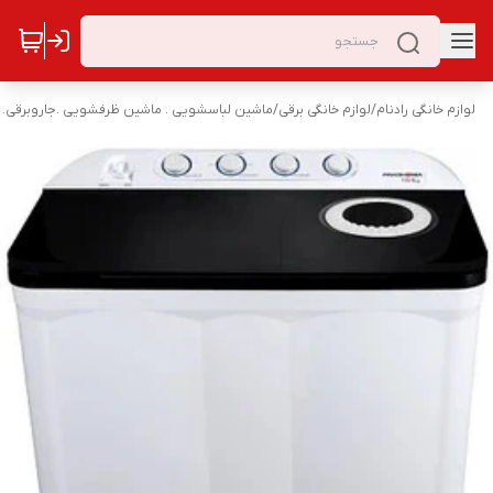
لوازم خانگی رادنام
/
لوازم خانگی برقی
/
ماشین لباسشویی . ماشین ظرفشویی .جاروبرقی. 