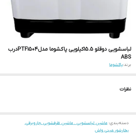
لباسشویی دوقلو 15.5کیلویی پاکشوما مدلPTF1504درب
ABS
برند:
پاکشوما
نظرات
دسته‌بندی
:
ماشین لباسشویی . ماشین ظرفشویی .جاروبرقی.
بخارشور.مینی واش