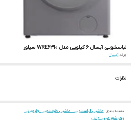
لباسشویی آبسال 6 کیلویی مدل WRE6310 سیلور
برند:
آبسال
نظرات
دسته‌بندی
:
ماشین لباسشویی . ماشین ظرفشویی .جاروبرقی.
بخارشور.مینی واش