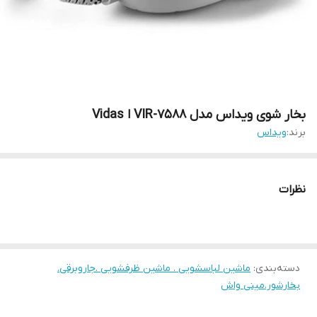
بخار شوی ویداس مدل VIR-7588 ا Vidas
برند:
ویداس
نظرات
دسته‌بندی
:
ماشین لباسشویی . ماشین ظرفشویی .جاروبرقی.
بخارشور.مینی واش