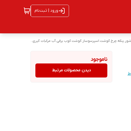
ورود | ثبت‌نام
شور.پنکه.چرخ گوشت.اسپرسوساز.گوشت کوب برقی.آب مرکبات گیری..
ناموجود
دیدن محصولات مرتبط
ط