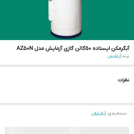
آبگرمکن ایستاده 50گالن گازی آزمایش مدل AZ50N
برند:
آزمایش
نظرات
دسته‌بندی
:
آبگرمکن