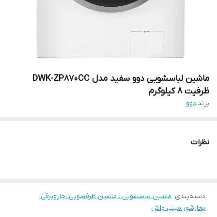
ماشین لباسشویی دوو سفید مدل DWK-ZP870CC
ظرفیت 8 کیلوگرم
برند:
دوو
نظرات
دسته‌بندی
:
ماشین لباسشویی . ماشین ظرفشویی .جاروبرقی.
بخارشور.مینی واش