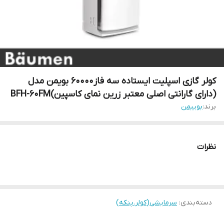
کولر گازی اسپلیت ایستاده سه فاز60000 بویمن مدل
(دارای گارانتی اصلی معتبر زرین نمای کاسپین)BFH-60FM
برند:
بوییمن
نظرات
دسته‌بندی
:
سرمایشی(کولر.پنکه)