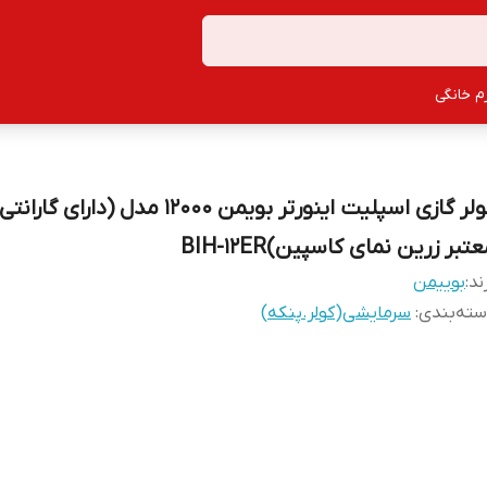
زم خانگی
کولر گازی اسپلیت اینورتر بویمن 12000 مدل (دارا
تبر زرین نمای کاسپین)BIH-12ER
ند:
بوییمن
ته‌بندی
:
سرمایشی(کولر.پنکه)