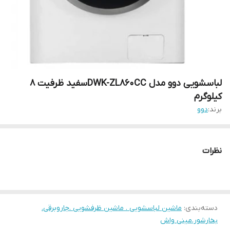
لباسشویی دوو مدل DWK-ZL860CCسفید ظرفیت 8
کیلوگرم
برند:
دوو
نظرات
دسته‌بندی
:
ماشین لباسشویی . ماشین ظرفشویی .جاروبرقی.
بخارشور.مینی واش