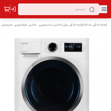
لوازم خانگی رادنام
/
لوازم خانگی برقی
/
ماشین لباسشویی . ماشین ظرفشویی .جاروبرقی. 