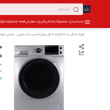
دسته‌بندی محصولات
خانه
پیگیری سفارش
همه محصولات
لوا
لوازم خانگی رادنام
/
لوازم خانگی برقی
/
ماشین لباسشویی . ماشین ظرفش
ظرف
بر
دس
و