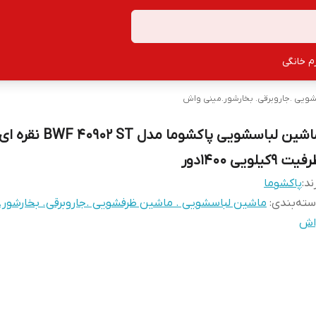
زم خانگی
ویی .جاروبرقی. بخارشور.مینی واش
ماشین لباسشویی پاکشوما مدل BWF 40902 ST نقره ا
یت 9کیلویی 1400دور
ند:
پاکشوما
ته‌بندی
:
ماشین لباسشویی . ماشین ظرفشویی .جاروبرقی. بخارشور.
اش