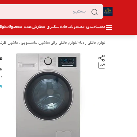
دسته‌بندی محصولات
خانه
پیگیری سفارش
همه محصولات
لوا
لوازم خانگی رادنام
/
لوازم خانگی برقی
/
ماشین لباسشویی . ماشین ظرفش
ما
بر
دس
و