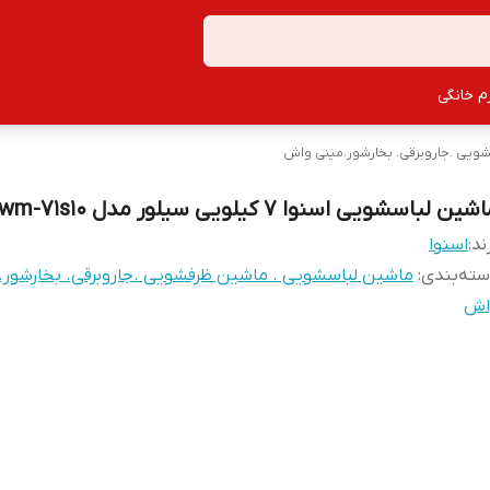
زم خانگی
ویی .جاروبرقی. بخارشور.مینی واش
شین لباسشویی اسنوا 7 کیلویی سیلور مدل swm-71s10
ند:
اسنوا
ته‌بندی
:
ماشین لباسشویی . ماشین ظرفشویی .جاروبرقی. بخارشور.
اش