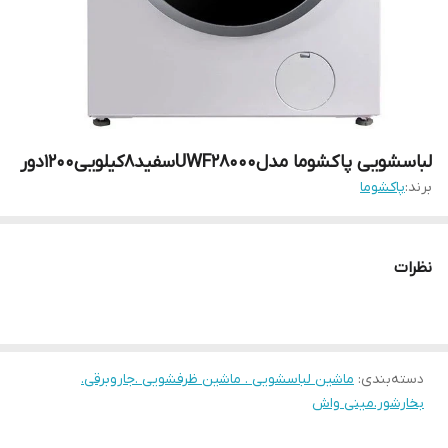
لباسشویی پاکشوما مدلUWF28000سفید8کیلویی1200دور
برند:
پاکشوما
نظرات
دسته‌بندی
:
ماشین لباسشویی . ماشین ظرفشویی .جاروبرقی.
بخارشور.مینی واش