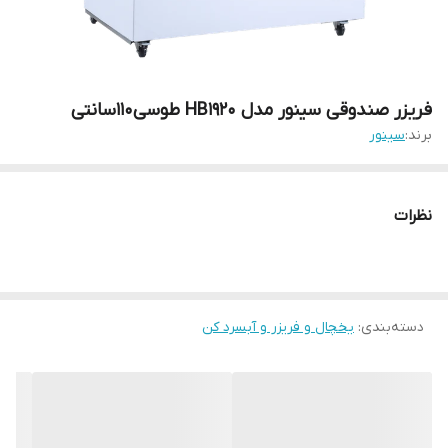
فریزر صندوقی سینور مدل HB1920 طوسی110سانتی
برند:
سینور
نظرات
دسته‌بندی
:
یخچال و فریزر و آبسرد کن