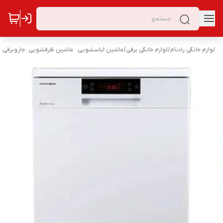
لوازم خانگی رادنام
/
لوازم خانگی برقی
/
ماشین لباسشویی . ماشین ظرفشویی .جاروبرقی. 