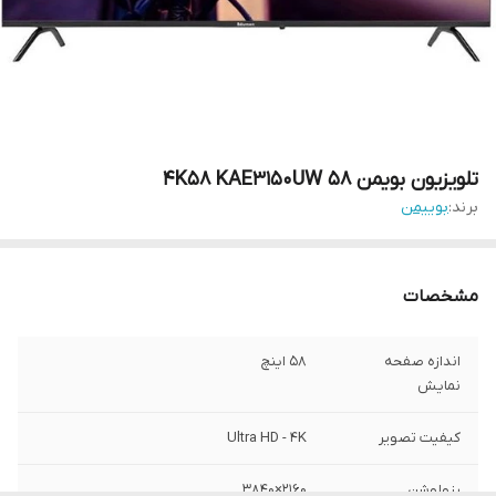
تلویزیون بویمن 58 4K58 KAE3150UW
برند:
بوییمن
مشخصات
اندازه صفحه
۵۸ اینچ
نمایش
کیفیت تصویر
Ultra HD - 4K
رزولوشن
2160×3840