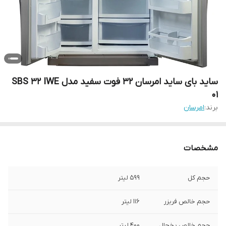
ساید بای ساید امرسان 32 فوت سفید مدل SBS 32 IWE
01
برند:
امرسان
مشخصات
حجم کل
599 لیتر
حجم خالص فریزر
116 لیتر
حجم خالص یخچال
400 لیتر