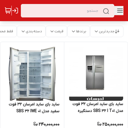
جدیدترین
برندها
قیمت
دسته‌بندی
فقط محص
ساید بای ساید امرسان 32 فوت
ساید بای ساید امرسان 32 فوت
مدل SBS 32 I T01 دستگيره
سفید مدل SBS 32 IWE 01
استيل
240,000,000
250,000,000