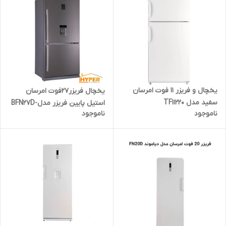
یخچال و فریزر 11 فوت امرسان
یخچال فریزر27فوت امرسان
سفید مدل TF11220
استیل پایین فریزر مدلBFN27D-
ناموجود
ناموجود
W2