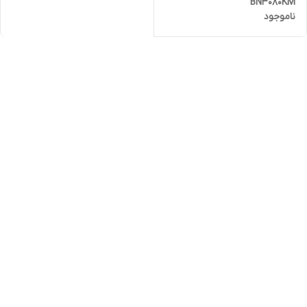
BN3080KM
ناموجود