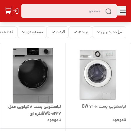
جدیدترین
برندها
قیمت
دسته‌بندی
فقط محص
لباسشویی بست 10-711 BW
لباسشویی بست 8 کیلویی مدل
BWD-8237نقره ای
ناموجود
ناموجود