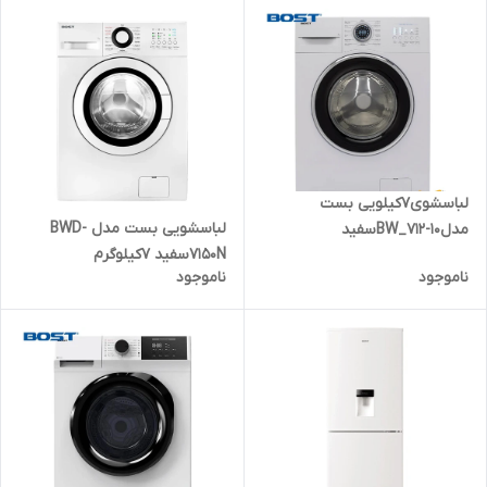
لباسشوی7کیلویی بست
لباسشویی بست مدل BWD-
مدلBW_712-10سفید
7150Nسفید 7کیلوگرم
ناموجود
ناموجود