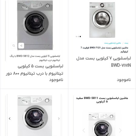
لباسشویی 7 کیلویی بست مدل
BWD-7171N
لباسشویی بست 5 کیلویی
تیتانیوم با درب تیتانیوم 800 دور
ناموجود
ناموجود
مدل 5812