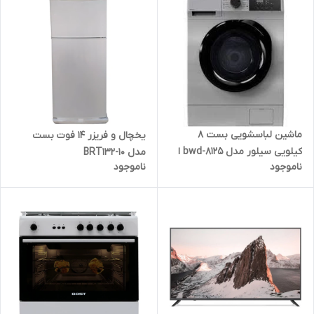
ماشین لباسشویی بست 8
یخچال و فریزر 14 فوت بست
کیلویی سیلور مدل bwd-8125 ا
مدل BRT1۳۲-10
ناموجود
ناموجود
bost ...