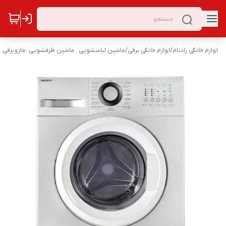
لوازم خانگی رادنام
/
لوازم خانگی برقی
/
ماشین لباسشویی . ماشین ظرفشویی .جاروبرقی. 