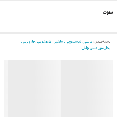
95 درجه سانتیگراد
نظرات
سایر توضیحات
آبکشی شرعی به منظور تطهیر لباس ها
دسته‌بندی
:
ماشین لباسشویی . ماشین ظرفشویی .جاروبرقی.
بخارشور.مینی واش