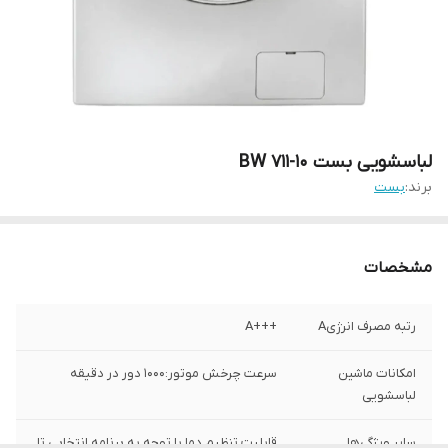
لباسشویی بست 10-711 BW
برند:
بست
مشخصات
رتبه مصرف انرژیA
+++A
امکانات ماشین
سرعت چرخش موتور:1000 دور در دقیقه
لباسشویی
سایر ویژگی‌ها
قابلیت تنظیم دما با توجه به برنامه انتخابی تا