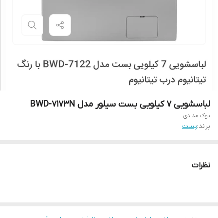
لباسشویی 7 کیلویی بست سیلور مدل BWD-7173N
نوک مدادی
برند:
بست
نظرات