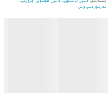
دسته‌بندی
:
ماشین لباسشویی . ماشین ظرفشویی .جاروبرقی.
بخارشور.مینی واش