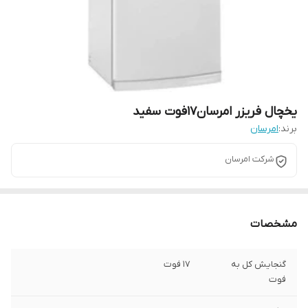
یخچال فریزر امرسان17فوت سفید
برند:
امرسان
شرکت امرسان
مشخصات
گنجایش کل به
17 فوت
فوت