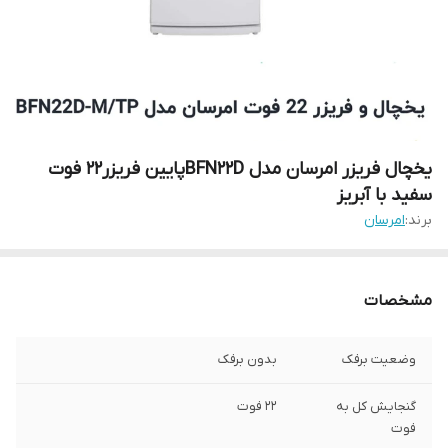
یخچال فریزر امرسان مدل BFN22Dپایین فریزر22 فوت
سفید با آبریز
برند:
امرسان
مشخصات
وضعیت برفک
بدون برفک
گنجایش کل به
22 فوت
فوت