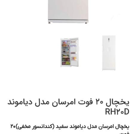
یخچال امرسان مدل دیاموند سفید (کندانسور مخفی)20