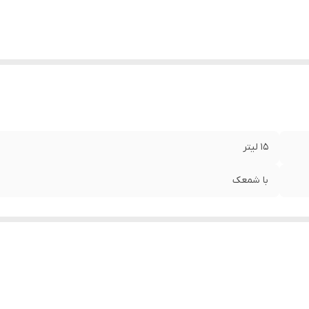
15 لیتر
با شمعک