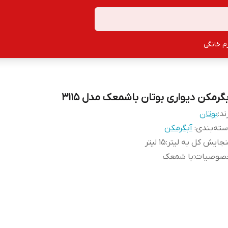
زم خانگی
بگرمکن دیواری بوتان باشمعک مدل 3115
ند:
بوتان
ته‌بندی
:
آبگرمکن
جایش کل به لیتر
:
15 لیتر
صوصیات
:
با شمعک