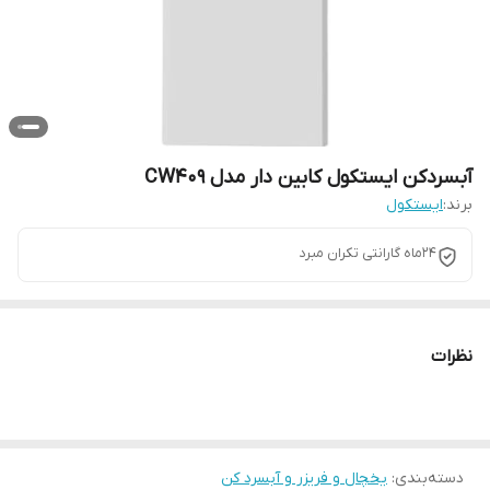
آبسردکن ایستکول کابین دار مدل CW409
برند:
ایستکول
24ماه گارانتی تکران مبرد
نظرات
دسته‌بندی
:
یخچال و فریزر و آبسرد کن