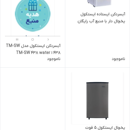
آبسردکن ایستاده ایستکول
یخچال دار با منبع آب رایگان
وقابلیت نصب جالیوانی
آبسردکن ایستکول مدل TM-SW
438 ا TM-SW 438 water
ناموجود
ناموجود
cooling
یخچال ایستکول 5 فوت