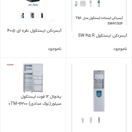
آبسردکن ایستکول نقره ای 400p
آبسردکن ایستکول SW 415 R
ناموجود
ناموجود
یخچال 12 فوت ایستکول
سیلور(نوک مدادی) 0TM-96200