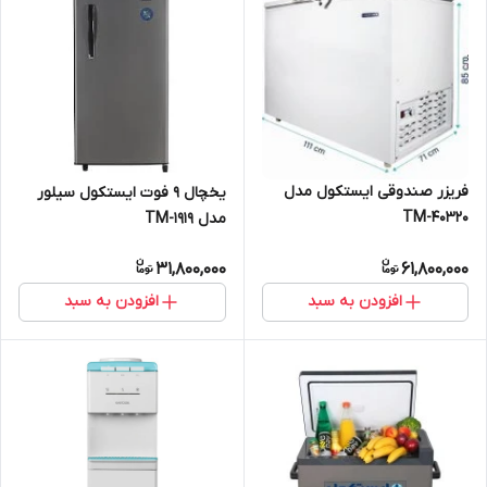
فریزر صندوقی ایستکول مدل
یخچال 9 فوت ایستکول سیلور
TM-40320
مدل TM-1919
31,800,000
61,800,000
افزودن به سبد
افزودن به سبد