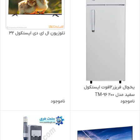
تلوزیون ال ای دی ایستکول 32
یخچال فریزر12فوت ایستکول
سفید مدل TM-96 200
ناموجود
ناموجود