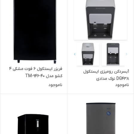
فریزر ایستکول 6 فوت مشکی 4
آبسردکن رومیزی ایستکول
کشو مدل TM-946-40
DG438 نوک مدادی
ناموجود
ناموجود