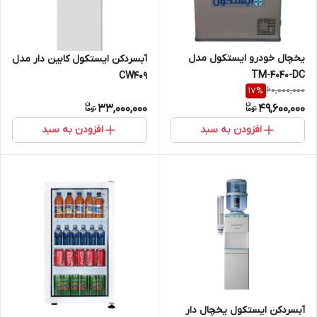
یخچال خودرو ایستکول مدل
آبسردکن ایستکول کابین دار مدل
TM-4040-DC
CW409
60,000,000
17
%
33,000,000
49,600,000
افزودن به سبد
افزودن به سبد
آبسردکن ایستکول یخچال دار