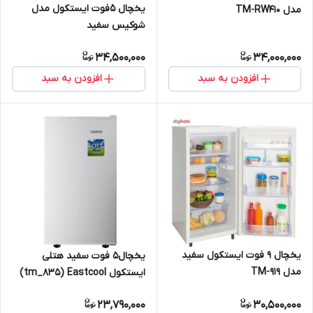
یخچال 5فوت ایستکول مدل
مدل TM-RW410
شوکیس سفید
34,500,000
34,000,000
افزودن به سبد
افزودن به سبد
یخچال 9 فوت ایستکول سفید
یخچال5 فوت سفید هتلی
مدل TM-919
ایستکول tm_835) Eastcool)
23,790,000
30,500,000