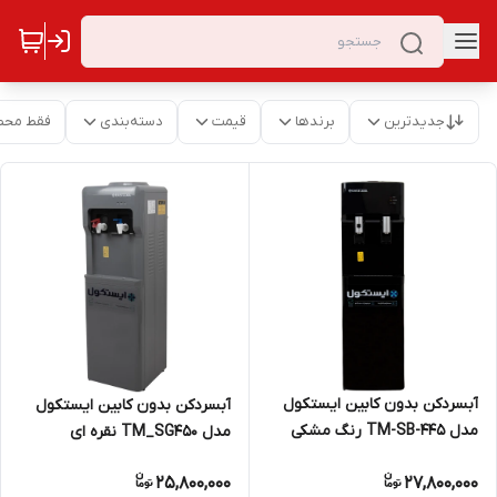
جدیدترین
برندها
قیمت
دسته‌بندی
فقط محص
آبسردکن بدون کابین ایستکول
آبسردکن بدون کابین ایستکول
مدل TM-SB-۴۴۵ رنگ مشکی
مدل TM_SG450 نقره ای
25,800,000
27,800,000