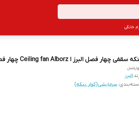
زم خانگی
که سقفی چهار فصل البرز ا Ceiling fan Alborz چهار فصل
ارفصل
ند:
البرز
ته‌بندی
:
سرمایشی(کولر.پنکه)