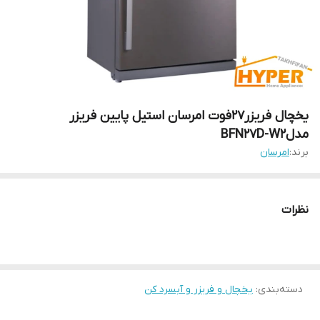
یخچال فریزر27فوت امرسان استیل پایین فریزر
مدلBFN27D-W2
برند:
امرسان
نظرات
دسته‌بندی
:
یخچال و فریزر و آبسرد کن