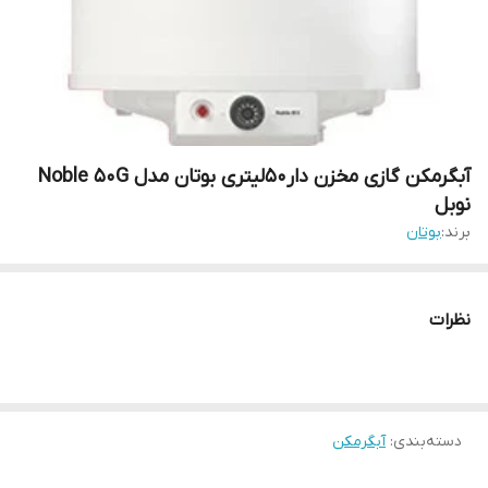
آبگرمکن گازی مخزن دار50لیتری بوتان مدل Noble 50G
نوبل
برند:
بوتان
نظرات
دسته‌بندی
:
آبگرمکن