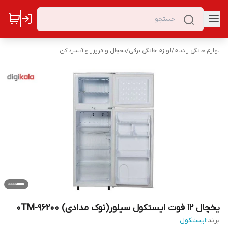
لوازم خانگی رادنام
/
لوازم خانگی برقی
/
یخچال و فریزر و آبسرد کن
یخچال 12 فوت ایستکول سیلور(نوک مدادی) 0TM-96200
برند:
ایستکول