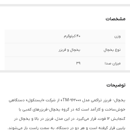
مشخصات
وزن
40 کیلوگرم
نوع یخچال
یخچال و فریزر
میزان صدا
39
نمودار مصرف انرژی
مصرف بهینه
توضیحات
محدوده گنجایش
151 تا 250
کل به لیتر
یخچال- فریزر تراکمی مدل «
TM-96200
» از شرکت «ایستکول» دستگاهی
خوش‌ساخت و کارآمد است که در گروه یخچال-فریزرهای کمبی با
لزوم اتصال به شیر
خیر
آب
گنجایش 12 فوت، قرار می­‌گیرد. در این مدل، فریزر در بالا و یخچال در
پایین قرار گرفته است و هر دو در دستگاه، به سمت راست باز می­‌شوند.