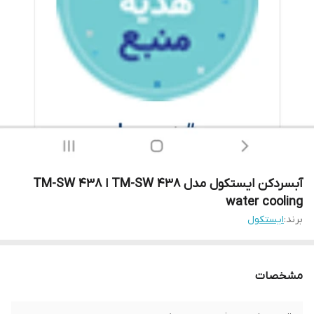
آبسردکن ایستکول مدل TM-SW 438 ا TM-SW 438
water cooling
برند:
ایستکول
مشخصات