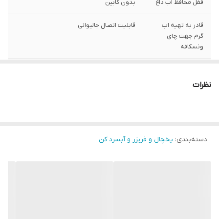
قفل محافظ اب داغ
بدون کابین
قادر به تهیه اب
قابلیت اتصال جالیوانی
گرم جهت چای
ونسکافه
دارای منبع اب
ورود اب از بالا
رایگان
نظرات
دسته‌بندی
:
یخچال و فریزر و آبسرد کن